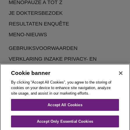
MENOPAUZE A TOT Z
JE DOKTERSBEZOEK
RESULTATEN ENQUÊTE
MENO-NIEUWS
GEBRUIKSVOORWAARDEN
VERKLARING INZAKE PRIVACY- EN
COOKIEBELEID
Cookie banner
By clicking “Accept All Cookies”, you agree to the storing of
cookies on your device to enhance site navigation, analyze
site usage, and assist in our marketing efforts.
Accept All Cookies
Woman In Menopause (WIM) is een initiatief van Theramex
België.
Accept Only Essential Cookies