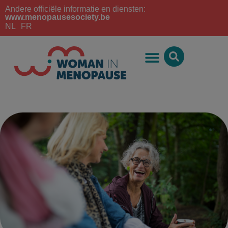
Andere officiële informatie en diensten:
www.menopausesociety.be
NL
FR