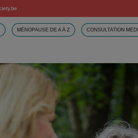
iety.be
M
MÉNOPAUSE DE A À Z
CONSULTATION MÉD