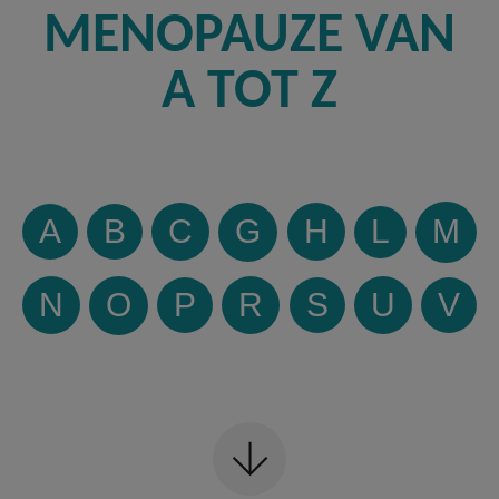
MENOPAUZE VAN
A TOT Z
A
B
C
G
H
L
M
N
O
P
R
S
U
V