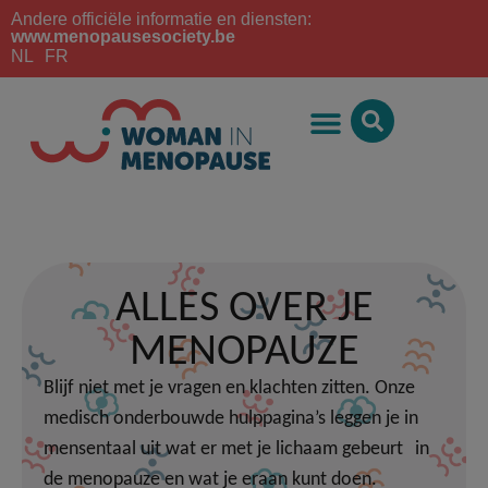
Andere officiële informatie en diensten:
www.menopausesociety.be
NL
FR
ALLES OVER JE
MENOPAUZE
Blijf niet met je vragen en klachten zitten. Onze
medisch onderbouwde hulppagina’s leggen je in
mensentaal uit wat er met je lichaam gebeurt in
de menopauze en wat je eraan kunt doen.