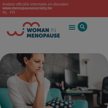
Andere officiële informatie en diensten:
www.menopausesociety.be
NL
FR