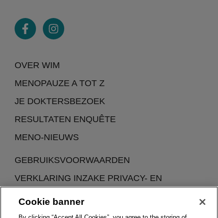
OVER WIM
MENOPAUZE A TOT Z
JE DOKTERSBEZOEK
RESULTATEN ENQUÊTE
MENO-NIEUWS
GEBRUIKSVOORWAARDEN
VERKLARING INZAKE PRIVACY- EN
COOKIEBELEID
Cookie banner
By clicking “Accept All Cookies”, you agree to the storing of