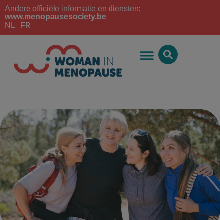
Andere officiële informatie en diensten:
www.menopausesociety.be
NL
FR