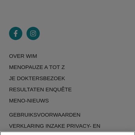
OVER WIM
MENOPAUZE A TOT Z
JE DOKTERSBEZOEK
RESULTATEN ENQUÊTE
MENO-NIEUWS
GEBRUIKSVOORWAARDEN
VERKLARING INZAKE PRIVACY- EN
COOKIEBELEID