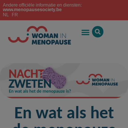
Andere officiële informatie en diensten:
www.menopausesociety.be
NL
FR
En wat als het