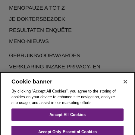
MENOPAUZE A TOT Z
JE DOKTERSBEZOEK
RESULTATEN ENQUÊTE
MENO-NIEUWS
GEBRUIKSVOORWAARDEN
VERKLARING INZAKE PRIVACY- EN
COOKIEBELEID
Cookie banner
By clicking “Accept All Cookies”, you agree to the storing of
cookies on your device to enhance site navigation, analyze
site usage, and assist in our marketing efforts.
Accept All Cookies
Woman In Menopause (WIM) is een initiatief van Theramex
België.
Accept Only Essential Cookies