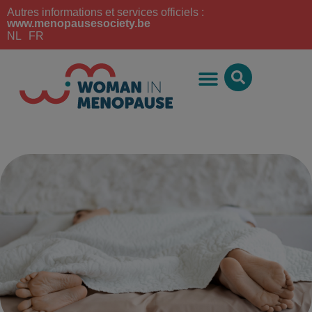
Autres informations et services officiels :
www.menopausesociety.be
NL
FR