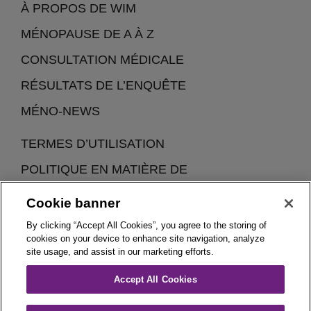
À PROPOS DE WIM
MÉNOPAUSE DE A À Z
CONSULTATION MÉDICALE
RÉSULTATS DE L’ENQUÊTE
MÉNO-NEWS
TERMES D’UTILISATION
POLITIQUE EN MATIÈRE DE
CONFIDENTIALITÉ ET DE COOKIES
Cookie banner
By clicking “Accept All Cookies”, you agree to the storing of
cookies on your device to enhance site navigation, analyze
site usage, and assist in our marketing efforts.
Accept All Cookies
Woman In Menopause (WIM) est une initiative de Theramex
Belgique.