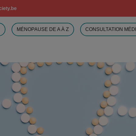
iety.be
M
MÉNOPAUSE DE A À Z
CONSULTATION MÉD